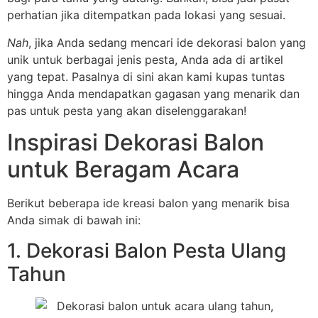
perhatian jika ditempatkan pada lokasi yang sesuai.
Nah
, jika Anda sedang mencari ide dekorasi balon yang
unik untuk berbagai jenis pesta, Anda ada di artikel
yang tepat. Pasalnya di sini akan kami kupas tuntas
hingga Anda mendapatkan gagasan yang menarik dan
pas untuk pesta yang akan diselenggarakan!
Inspirasi Dekorasi Balon
untuk Beragam Acara
Berikut beberapa ide kreasi balon yang menarik bisa
Anda simak di bawah ini:
1. Dekorasi Balon Pesta Ulang
Tahun