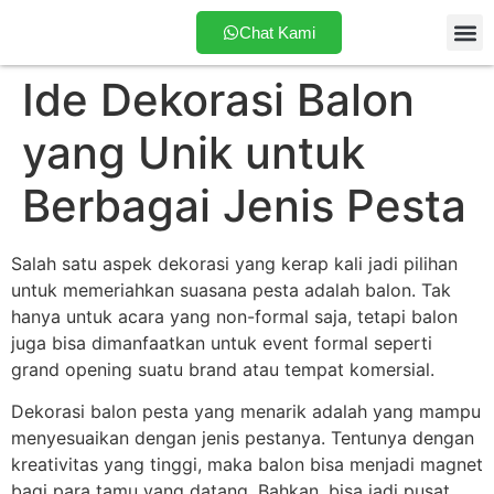
Chat Kami
Ide Dekorasi Balon
Tentang
yang Unik untuk
Berbagai Jenis Pesta
Salah satu aspek dekorasi yang kerap kali jadi pilihan
untuk memeriahkan suasana pesta adalah balon. Tak
hanya untuk acara yang non-formal saja, tetapi balon
juga bisa dimanfaatkan untuk event formal seperti
grand opening suatu brand atau tempat komersial.
Dekorasi balon pesta yang menarik adalah yang mampu
menyesuaikan dengan jenis pestanya. Tentunya dengan
kreativitas yang tinggi, maka balon bisa menjadi magnet
bagi para tamu yang datang. Bahkan, bisa jadi pusat