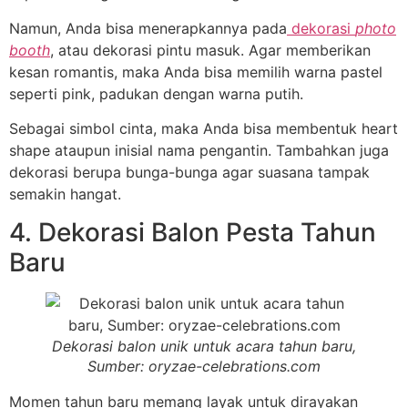
Namun, Anda bisa menerapkannya pada
dekorasi
photo
booth
, atau dekorasi pintu masuk. Agar memberikan
kesan romantis, maka Anda bisa memilih warna pastel
seperti pink, padukan dengan warna putih.
Sebagai simbol cinta, maka Anda bisa membentuk heart
shape ataupun inisial nama pengantin. Tambahkan juga
dekorasi berupa bunga-bunga agar suasana tampak
semakin hangat.
4. Dekorasi Balon Pesta Tahun
Baru
Dekorasi balon unik untuk acara tahun baru,
Sumber: oryzae-celebrations.com
Momen tahun baru memang layak untuk dirayakan