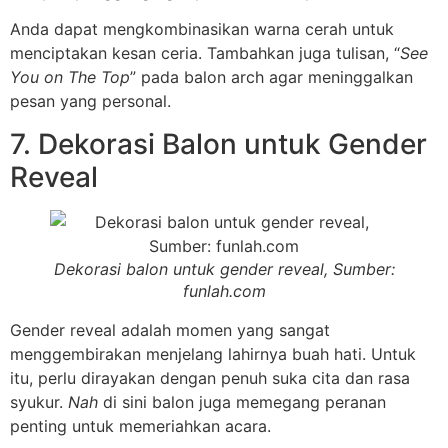
Anda dapat mengkombinasikan warna cerah untuk
menciptakan kesan ceria. Tambahkan juga tulisan, “
See
You on The Top
” pada balon arch agar meninggalkan
pesan yang personal.
7. Dekorasi Balon untuk Gender
Reveal
Dekorasi balon untuk gender reveal, Sumber:
funlah.com
Gender reveal adalah momen yang sangat
menggembirakan menjelang lahirnya buah hati. Untuk
itu, perlu dirayakan dengan penuh suka cita dan rasa
syukur.
Nah
di sini balon juga memegang peranan
penting untuk memeriahkan acara.