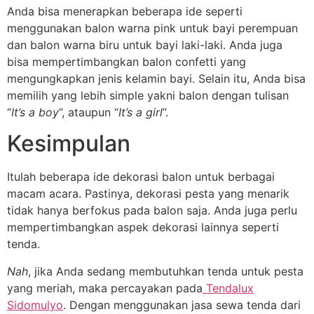
Anda bisa menerapkan beberapa ide seperti
menggunakan balon warna pink untuk bayi perempuan
dan balon warna biru untuk bayi laki-laki. Anda juga
bisa mempertimbangkan balon confetti yang
mengungkapkan jenis kelamin bayi. Selain itu, Anda bisa
memilih yang lebih simple yakni balon dengan tulisan
“
It’s a boy
”, ataupun “
It’s a girl
”.
Kesimpulan
Itulah beberapa ide dekorasi balon untuk berbagai
macam acara. Pastinya, dekorasi pesta yang menarik
tidak hanya berfokus pada balon saja. Anda juga perlu
mempertimbangkan aspek dekorasi lainnya seperti
tenda.
Nah
, jika Anda sedang membutuhkan tenda untuk pesta
yang meriah, maka percayakan pada
Tendalux
Sidomulyo
. Dengan menggunakan jasa sewa tenda dari