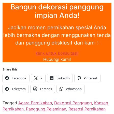
Bangun dekorasi panggung
impian Anda!
Jadikan momen pernikahan spesial Anda
lebih bermakna dengan menggunakan tenda
dan panggung eksklusif dari kami !
Klink untuk konsultasi!
Hubungi kami!
Share this:
Facebook
X
LinkedIn
Pinterest
Telegram
Threads
WhatsApp
Tagged
Acara Pernikahan
,
Dekorasi Panggung
,
Konsep
Pernikahan
,
Panggung Pelaminan
,
Resepsi Pernikahan