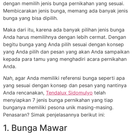
dengan memilih jenis bunga pernikahan yang sesuai.
Membicarakan jenis bunga, memang ada banyak jenis
bunga yang bisa dipilih.
Maka dari itu, karena ada banyak pilihan jenis bunga
Anda harus memilihnya dengan lebih cermat. Dengan
begitu bunga yang Anda pilih sesuai dengan konsep
yang Anda pilih dan pesan yang akan Anda sampaikan
kepada para tamu yang menghadiri acara pernikahan
Anda.
Nah
, agar Anda memiliki referensi bunga seperti apa
yang sesuai dengan konsep dan pesan yang nantinya
Anda rencanakan,
Tendalux Sidomulyo
telah
menyiapkan 7 jenis bunga pernikahan yang tiap
bunganya memiliki pesona unik masing-masing.
Penasaran? Simak penjelasannya berikut ini:
1. Bunga Mawar