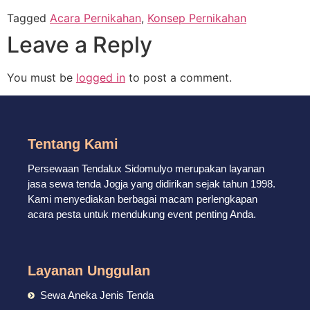
Tagged
Acara Pernikahan
,
Konsep Pernikahan
Leave a Reply
You must be
logged in
to post a comment.
Tentang Kami
Persewaan Tendalux Sidomulyo merupakan layanan
jasa sewa tenda Jogja yang didirikan sejak tahun 1998.
Kami menyediakan berbagai macam perlengkapan
acara pesta untuk mendukung event penting Anda.
Layanan Unggulan
Sewa Aneka Jenis Tenda