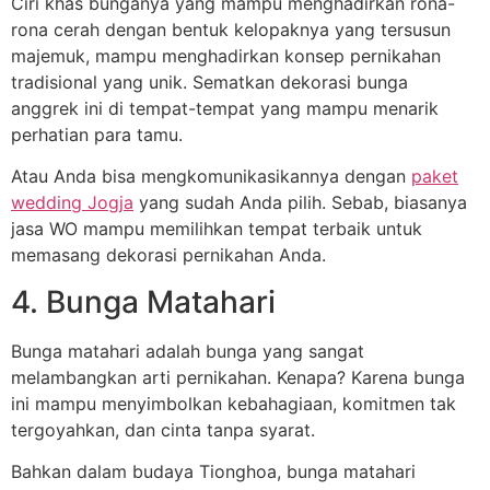
Ciri khas bunganya yang mampu menghadirkan rona-
rona cerah dengan bentuk kelopaknya yang tersusun
majemuk, mampu menghadirkan konsep pernikahan
tradisional yang unik. Sematkan dekorasi bunga
anggrek ini di tempat-tempat yang mampu menarik
perhatian para tamu.
Atau Anda bisa mengkomunikasikannya dengan
paket
wedding Jogja
yang sudah Anda pilih. Sebab, biasanya
jasa WO mampu memilihkan tempat terbaik untuk
memasang dekorasi pernikahan Anda.
4. Bunga Matahari
Bunga matahari adalah bunga yang sangat
melambangkan arti pernikahan. Kenapa? Karena bunga
ini mampu menyimbolkan kebahagiaan, komitmen tak
tergoyahkan, dan cinta tanpa syarat.
Bahkan dalam budaya Tionghoa, bunga matahari