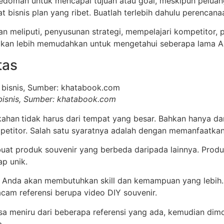
pedoman untuk mencapai tujuan atau goal, meskipun peluang
 bisnis plan yang ribet. Buatlah terlebih dahulu perencan
n meliputi, penyusunan strategi, mempelajari kompetitor, 
 akan lebih memudahkan untuk mengetahui seberapa lama A
tas
bisnis, Sumber: khatabook.com
kahan
tidak harus dari tempat yang besar. Bahkan hanya d
petitor. Salah satu syaratnya adalah dengan memanfaatkan 
at produk souvenir yang berbeda daripada lainnya. Produk 
ap unik.
ya Anda akan membutuhkan skill dan kemampuan yang lebih
acam referensi berupa video DIY souvenir.
sa meniru dari beberapa referensi yang ada, kemudian dimo
a.