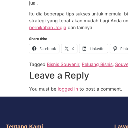
jual.
Itu dia beberapa tips sukses untuk
memulai bi
strategi yang tepat akan mudah bagi Anda un
pernikahan Jogja
dan lainnya
Share this:
Facebook
X
LinkedIn
Pint
Tagged
Bisnis Souvenir
,
Peluang Bisnis
,
Souve
Leave a Reply
You must be
logged in
to post a comment.
Tentang Kami
Laya