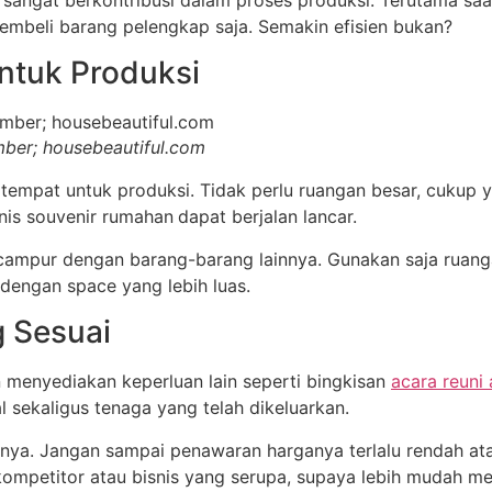
an sangat berkontribusi dalam proses produksi. Terutama s
embeli barang pelengkap saja. Semakin efisien bukan?
ntuk Produksi
mber; housebeautiful.com
 tempat untuk produksi. Tidak perlu ruangan besar, cuk
snis souvenir rumahan
dapat berjalan lancar.
campur dengan barang-barang lainnya. Gunakan saja ruan
engan space yang lebih luas.
g Sesuai
n menyediakan keperluan lain seperti bingkisan
acara reuni
 sekaligus tenaga yang telah dikeluarkan.
nya. Jangan sampai penawaran harganya terlalu rendah atau 
mpetitor atau bisnis yang serupa, supaya lebih mudah m