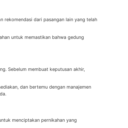
 rekomendasi dari pasangan lain yang telah
rnikahan untuk memastikan bahwa gedung
sung. Sebelum membuat keputusan akhir,
disediakan, dan bertemu dengan manajemen
da.
ntuk menciptakan pernikahan yang