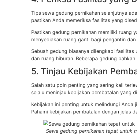
Tips
sewa gedung pernikahan
selanjutnya ad
pastikan Anda memeriksa fasilitas yang dised
Pastikan gedung pernikahan memiliki ruang y
menyediakan ruang ganti bagi pengantin dan k
Sebuah gedung biasanya dilengkapi fasilitas
dan ruang hiburan. Beberapa gedung bahkan 
5. Tinjau Kebijakan Pemb
Salah satu poin penting yang sering kali te
selalu meninjau kebijakan pembatalan yang d
Kebijakan ini penting untuk melindungi Anda
Pahami kebijakan pembatalan dengan jelas d
Sewa gedung pernikahan tepat untuk 