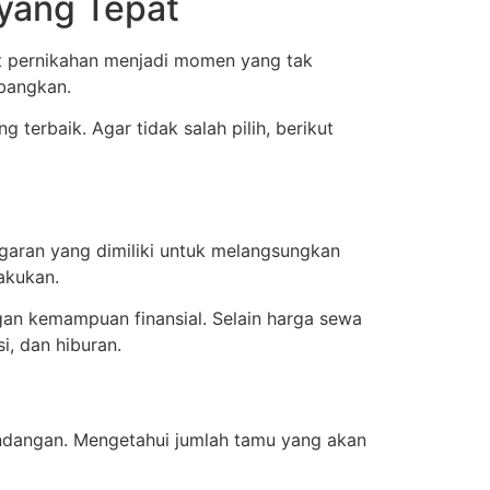
yang Tepat
 pernikahan menjadi momen yang tak
mbangkan.
terbaik. Agar tidak salah pilih, berikut
aran yang dimiliki untuk melangsungkan
lakukan.
n kemampuan finansial. Selain harga sewa
, dan hiburan.
undangan. Mengetahui jumlah tamu yang akan