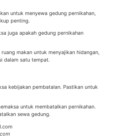
uskan untuk menyewa gedung pernikahan,
ukup penting.
iksa juga apakah gedung pernikahan
i, ruang makan untuk menyajikan hidangan,
i dalam satu tempat.
ksa kebijakan pembatalan. Pastikan untuk
g memaksa untuk membatalkan pernikahan.
atalkan sewa gedung.
.com