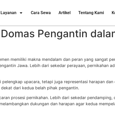
Layanan
Cara Sewa
Artikel
Tentang Kami
K
 Domas Pengantin dala
lemen memiliki makna mendalam dan peran yang sangat pen
ngantin Jawa. Lebih dari sekedar perayaan, pernikahan ada
i pelengkap upacara, tetapi juga representasi harapan da
t dekat dari kedua belah pihak pengantin.
an prosesi pernikahan. Lebih dari sekedar pendamping, do
a melambangkan dukungan dan harapan agar kedua mempel