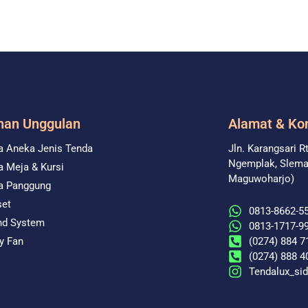
nan Unggulan
Alamat & Ko
 Aneka Jenis Tenda
Jln. Karangsari R
Ngemplak, Sleman
 Meja & Kursi
Maguwoharjo)
a Panggung
set
0813-8662-55
nd System
0813-1717-9
(0274) 884 7
y Fan
(0274) 888 4
Tendalux_si