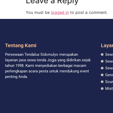
Leave a Reply
You must be
logged in
to post a comment.
Tentang Kami
Laya
Persewaan Tendalux Sidomulyo merupakan
Sewa
layanan jasa sewa tenda Jogja yang didirikan sejak
Sewa
tahun 1998. Kami menyediakan berbagai macam
Sew
perlengkapan acara pesta untuk mendukung event
Gen
penting Anda.
Sou
Mist