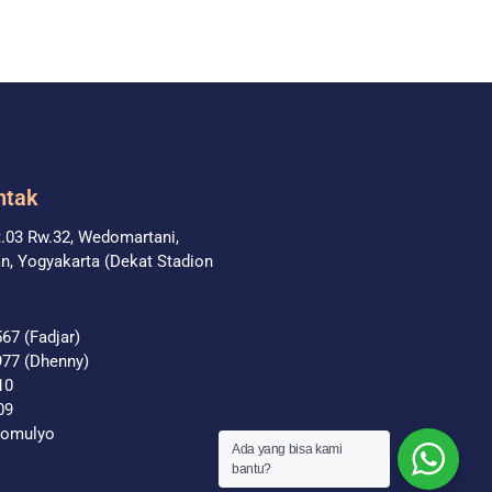
ntak
t.03 Rw.32, Wedomartani,
, Yogyakarta (Dekat Stadion
67 (Fadjar)
977 (Dhenny)
10
09
domulyo
Ada yang bisa kami
bantu?