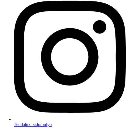
Tendalux_sidomulyo