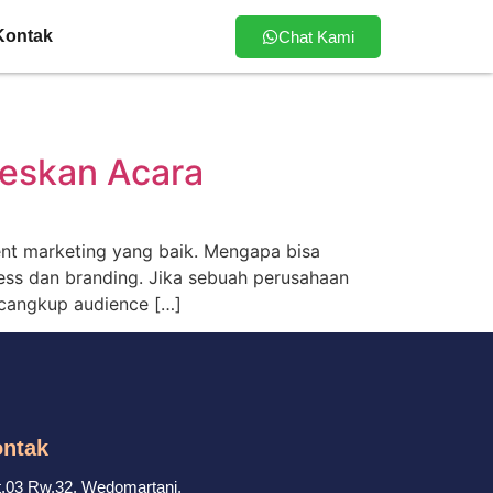
Kontak
Chat Kami
seskan Acara
ent marketing yang baik. Mengapa bisa
ess dan branding. Jika sebuah perusahaan
encangkup audience […]
ontak
Rt.03 Rw.32, Wedomartani,