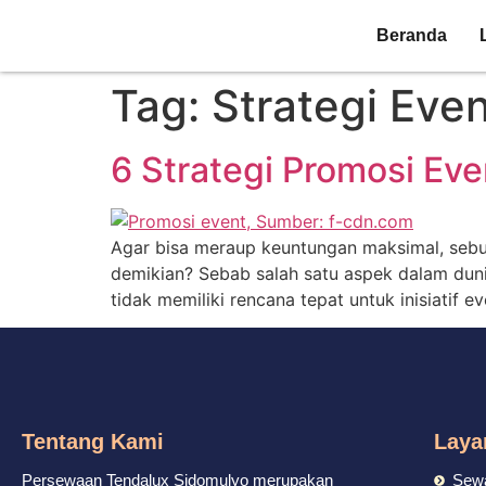
Beranda
Tag:
Strategi Eve
6 Strategi Promosi Ev
Agar bisa meraup keuntungan maksimal, sebua
demikian? Sebab salah satu aspek dalam duni
tidak memiliki rencana tepat untuk inisiatif
Tentang Kami
Laya
Persewaan Tendalux Sidomulyo merupakan
Sewa