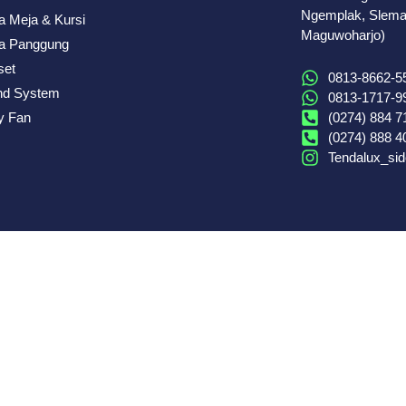
Ngemplak, Sleman
 Meja & Kursi
Maguwoharjo)
a Panggung
set
0813-8662-55
nd System
0813-1717-9
(0274) 884 7
y Fan
(0274) 888 4
Tendalux_si