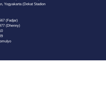
, Yogyakarta (Dekat Stadion
67 (Fadjar)
977 (Dhenny)
10
09
domulyo