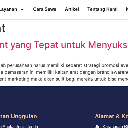
Layanan
Cara Sewa
Artikel
Tentang Kami
nt
ent yang Tepat untuk Menyuk
h perusahaan harus memiliki sederet strategi promosi ev
a pemasaran ini memiliki kaitan erat dengan brand awaren
 event marketing maka akan sulit bagi mereka untuk bisa m
nan Unggulan
Alamat & K
 Aneka Jenis Tenda
Jln. Karangsari 